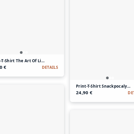
t-T-Shirt The Art Of Living aus Modal und Baumwolle
e
0 €
DETAILS
Print-T-Shirt Snackpocalyp
24,90 €
DE