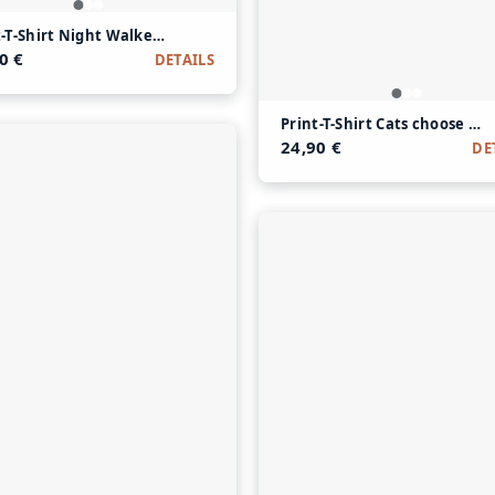
le
t-T-Shirt Night Walker aus Modal und Baumwolle
0 €
DETAILS
Print-T-Shirt Cats choose u
24,90 €
DE