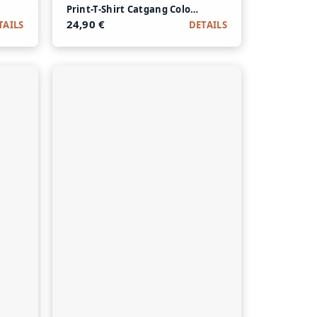
s Modal und Baumwolle
Print-T-Shirt Catgang Color aus Modal und Baumwol
24,90 €
TAILS
DETAILS