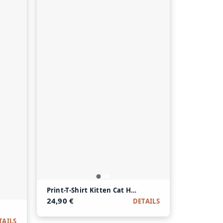
Print-T-Shirt Kitten Cat Hole aus Modal und Baumwo
24,90 €
DETAILS
ack aus Modal und Baumwolle
TAILS