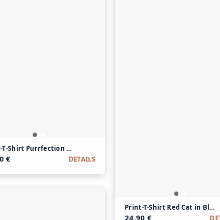
le
t-T-Shirt Purrfection Gang aus Modal und Baumwolle
0 €
DETAILS
Print-T-Shirt Red Cat in Bl
24,90 €
DE