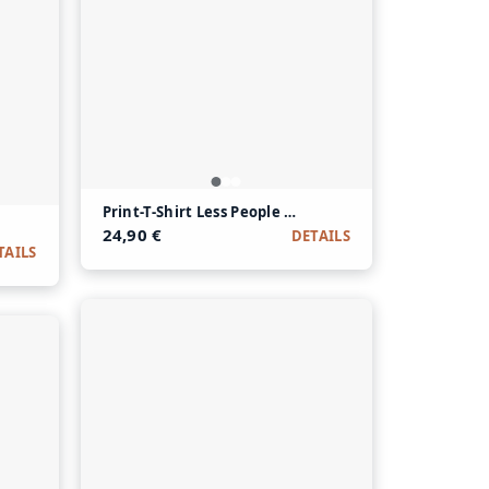
Print-T-Shirt Less People More Cats aus Modal und 
 Black aus Modal und Baumwolle
24,90 €
DETAILS
TAILS