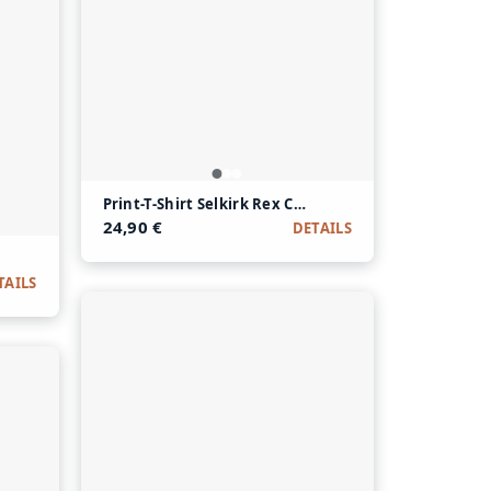
Print-T-Shirt Selkirk Rex Cat Space aus Modal und 
24,90 €
DETAILS
 Cosmos aus Modal und Baumwolle
TAILS