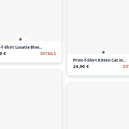
 Baumwolle
t-T-Shirt Lusatia Bloom aus Modal und Baumwolle
0 €
DETAILS
Print-T-Shirt Kitten Cat in
24,90 €
DE