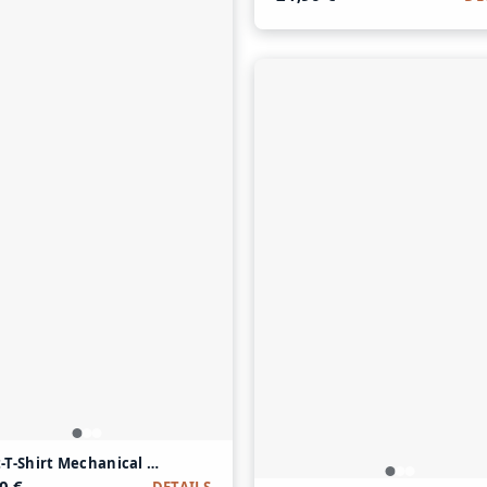
t-T-Shirt Mechanical Hearts Furry Souls aus Modal und Baumwolle
0 €