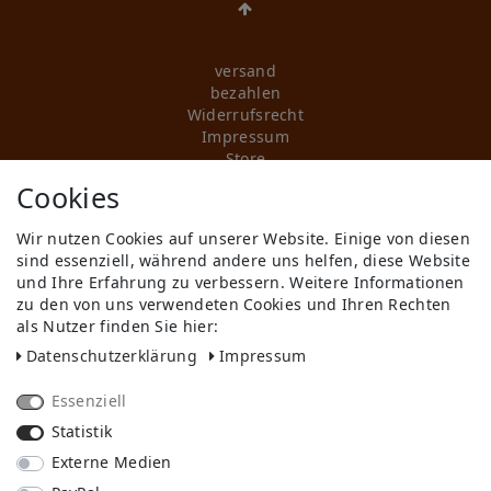
versand
bezahlen
Widerrufs­recht
Impressum
Store
FAQ
Cookies
Jobs
Wir nutzen Cookies auf unserer Website. Einige von diesen
Daten­schutz­erklärung
sind essenziell, während andere uns helfen, diese Website
AGB
und Ihre Erfahrung zu verbessern. Weitere Informationen
Kontakt
zu den von uns verwendeten Cookies und Ihren Rechten
Retoure anmelden
als Nutzer finden Sie hier:
Vertrag widerrufen
Daten­schutz­erklärung
Impressum
Mein Konto (anmelden)
Newsletter
Essenziell
Wir in Forst
KI-Transparenz
Statistik
Produktion in Europa
Externe Medien