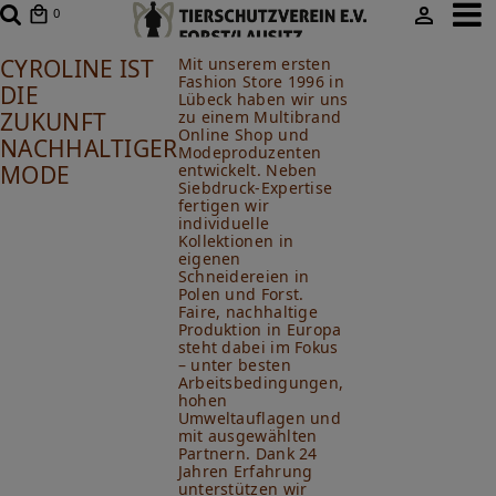
0
CYROLINE IST
Mit unserem ersten
Fashion Store 1996 in
DIE
Lübeck haben wir uns
ZUKUNFT
zu einem Multibrand
Online Shop und
NACHHALTIGER
Modeproduzenten
MODE
entwickelt. Neben
Siebdruck-Expertise
fertigen wir
individuelle
Kollektionen in
eigenen
Schneidereien in
Polen und Forst.
Faire, nachhaltige
Produktion in Europa
steht dabei im Fokus
– unter besten
Arbeitsbedingungen,
hohen
Umweltauflagen und
mit ausgewählten
Partnern. Dank 24
Jahren Erfahrung
unterstützen wir