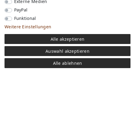
versand
Externe Medien
bezahlen
PayPal
Widerrufs­recht
Impressum
Funktional
Store
Weitere Einstellungen
FAQ
Jobs
Alle akzeptieren
Daten­schutz­erklärung
Auswahl akzeptieren
AGB
Kontakt
Alle ablehnen
Retoure anmelden
Vertrag widerrufen
Mein Konto (anmelden)
Newsletter
Wir in Forst
KI-Transparenz
Produktion in Europa