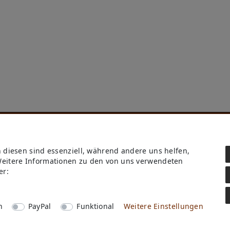
Daten­schutz­erklärung
AGB
n diesen sind essenziell, während andere uns helfen,
Kontakt
Weitere Informationen zu den von uns verwendeten
Retoure anmelden
er:
Vertrag widerrufen
Mein Konto (anmelden)
Newsletter
n
PayPal
Funktional
Weitere Einstellungen
Wir in Forst
KI-Transparenz