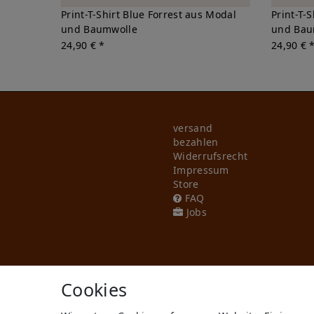
Print-T-Shirt Blue Forrest aus Modal
Print-T-
und Baumwolle
und Bau
24,90 € *
24,90 € 
versand
bezahlen
Widerrufs­recht
Impressum
Store
FAQ
Jobs
Cookies