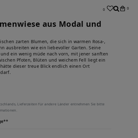
0
0
lumenwiese aus Modal und
ischen zarten Blumen, die sich in warmen Rosa-,
 ausbreiten wie ein liebevoller Garten. Seine
und ein wenig müde nach vorn, mit jener sanften
wischen Pfoten, Blüten und weichem Fell liegt ein
hätte dieser treue Blick endlich einen Ort
darf.
tschlands, Lieferzeiten für andere Länder entnehmen Sie bitte
rmationen.
ge**