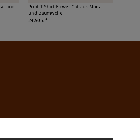
dal und
Print-T-Shirt Flower Cat aus Modal
und Baumwolle
24,90 € *
n