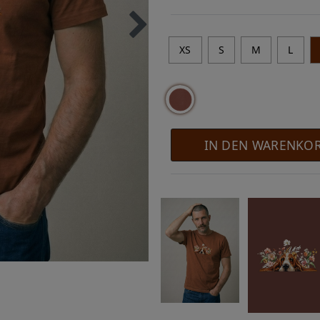
XS
S
M
L
IN DEN WARENKO