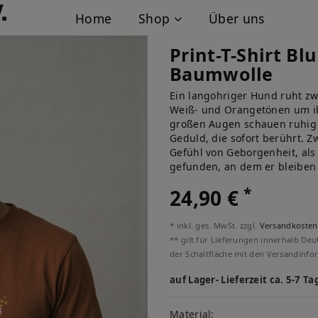
Home
Shop
Über uns
Print-T-Shirt B
Baumwolle
Ein langohriger Hund ruht zw
Weiß- und Orangetönen um ihn
großen Augen schauen ruhig 
Geduld, die sofort berührt. Z
Gefühl von Geborgenheit, als 
gefunden, an dem er bleiben 
*
24,90 €
* inkl. ges. MwSt. zzgl.
Versandkosten
** gilt für Lieferungen innerhalb Deu
der Schaltfläche mit den Versandinfo
auf Lager- Lieferzeit ca. 5-7 Ta
Material: