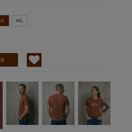
XL
XXL
RB
W
u
ns
ch
lis
te