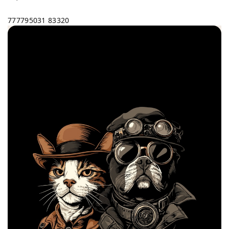
777795031
83320