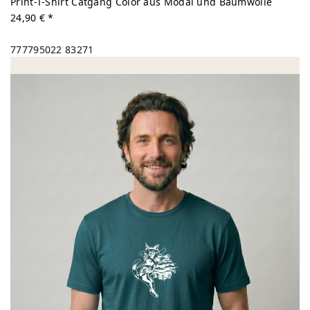
Print-T-Shirt Catgang Color aus Modal und Baumwolle
24,90 € *
777795022
83271