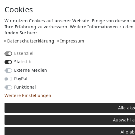
Cookies
Wir nutzen Cookies auf unserer Website. Einige von diesen s
Ihre Erfahrung zu verbessern. Weitere Informationen zu den
finden Sie hier:
Daten­schutz­erklärung
Impressum
Essenziell
Statistik
Externe Medien
PayPal
Funktional
Weitere Einstellungen
Alle akz
Auswahl a
Alle a