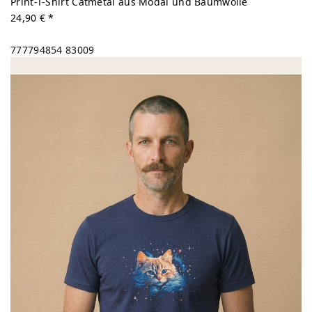
Print-T-Shirt Catmetal aus Modal und Baumwolle
24,90 € *
777794854
83009