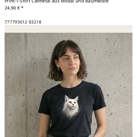
Print-T-Shirt Catmetal aus Modal und Baumwolle
24,90 € *
777795012
83218