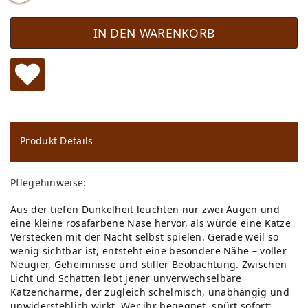
IN DEN WARENKORB
W
u
ns
Produkt Details
ch
Pflegehinweise:
lis
Aus der tiefen Dunkelheit leuchten nur zwei Augen und
te
eine kleine rosafarbene Nase hervor, als würde eine Katze
Verstecken mit der Nacht selbst spielen. Gerade weil so
wenig sichtbar ist, entsteht eine besondere Nähe – voller
Neugier, Geheimnisse und stiller Beobachtung. Zwischen
Licht und Schatten lebt jener unverwechselbare
Katzencharme, der zugleich schelmisch, unabhängig und
unwiderstehlich wirkt. Wer ihr begegnet, spürt sofort: