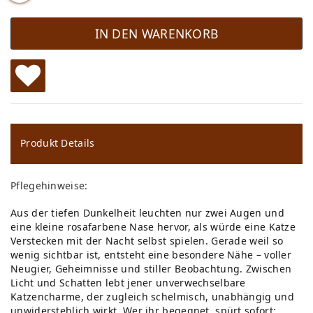
IN DEN WARENKORB
W
u
ns
Produkt Details
ch
Pflegehinweise:
lis
Aus der tiefen Dunkelheit leuchten nur zwei Augen und
te
eine kleine rosafarbene Nase hervor, als würde eine Katze
Verstecken mit der Nacht selbst spielen. Gerade weil so
wenig sichtbar ist, entsteht eine besondere Nähe – voller
Neugier, Geheimnisse und stiller Beobachtung. Zwischen
Licht und Schatten lebt jener unverwechselbare
Katzencharme, der zugleich schelmisch, unabhängig und
unwiderstehlich wirkt. Wer ihr begegnet, spürt sofort: