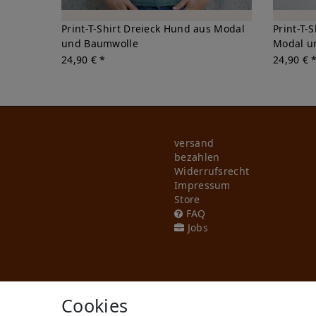
Print-T-Shirt Dreieck Hund aus Modal
Print-T-
und Baumwolle
Modal u
24,90 € *
24,90 € 
versand
bezahlen
Widerrufs­recht
Impressum
Store
FAQ
Jobs
Cookies