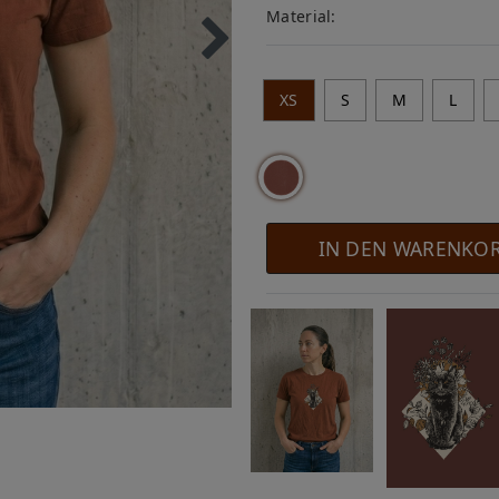
Material:
XS
S
M
L
IN DEN WARENKO