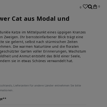
0
0
lower Cat aus Modal und
 dunkle Katze im Mittelpunkt eines üppigen Kranzes
en Zweigen. Ihr bernsteinfarbener Blick trägt eine
ätte sie gelernt, selbst nach stürmischen Zeiten
nehmen. Die warmen Naturtöne und die floralen
geschützter Garten voller Erinnerungen, Wachstum
dheit und Anmut entsteht das Bild einer Seele,
ondern sie in etwas Schönes verwandelt hat.
tschlands, Lieferzeiten für andere Länder entnehmen Sie bitte
rmationen.
ge**