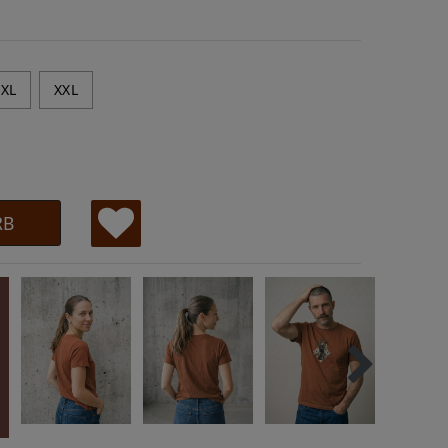
XL
XXL
RB
W
u
ns
ch
lis
te