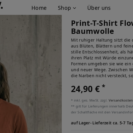
Home
Shop
Über uns
Print-T-Shirt F
Baumwolle
Mit ruhiger Haltung sitzt die
aus Blüten, Blättern und fein
stille Entschlossenheit, als h
ihren Platz mit Würde einzu
Formen umgeben sie wie ein 
und neuer Wege. Zwischen Wil
die Narben nicht versteckt, s
*
24,90 €
* inkl. ges. MwSt. zzgl.
Versandkosten
** gilt für Lieferungen innerhalb Deu
der Schaltfläche mit den Versandinfo
auf Lager- Lieferzeit ca. 5-7 Ta