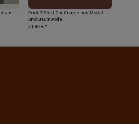
nd aus
Print-T-Shirt Cat Couple aus Modal
und Baumwolle
24,90 € *