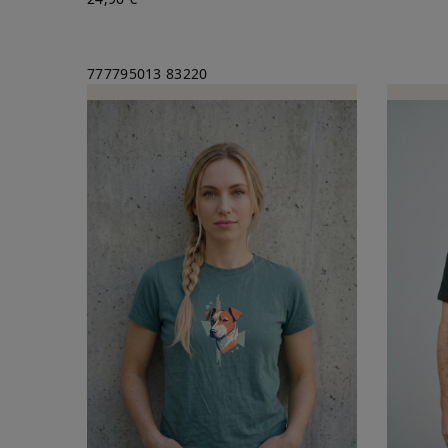
777795013
83220