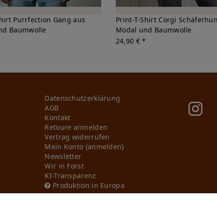
Shirt Purrfection Gang aus
Print-T-Shirt Corgi Schäferhu
nd Baumwolle
Modal und Baumwolle
*
24,90 € *
Daten­schutz­erklärung
AGB
Kontakt
Retoure anmelden
Vertrag widerrufen
Mein Konto (anmelden)
Newsletter
Wir in Forst
KI-Transparenz
Produktion in Europa