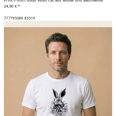
Print-T-Shirt Good Vibes Cat aus Modal und Baumwolle
24,90 € *
777795080
83519