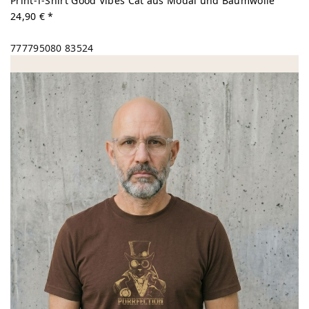
Print-T-Shirt Good Vibes Cat aus Modal und Baumwolle
24,90 € *
777795080
83524