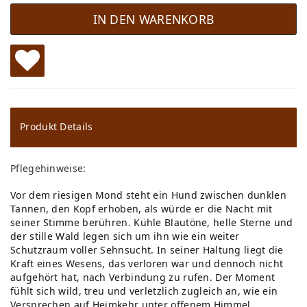
IN DEN WARENKORB
W
u
ns
Produkt Details
ch
Pflegehinweise:
lis
Vor dem riesigen Mond steht ein Hund zwischen dunklen
te
Tannen, den Kopf erhoben, als würde er die Nacht mit
seiner Stimme berühren. Kühle Blautöne, helle Sterne und
der stille Wald legen sich um ihn wie ein weiter
Schutzraum voller Sehnsucht. In seiner Haltung liegt die
Kraft eines Wesens, das verloren war und dennoch nicht
aufgehört hat, nach Verbindung zu rufen. Der Moment
fühlt sich wild, treu und verletzlich zugleich an, wie ein
Versprechen auf Heimkehr unter offenem Himmel.