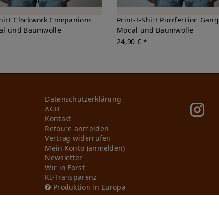
Shirt Clockwork Companions
Print-T-Shirt Purrfection Gan
al und Baumwolle
Modal und Baumwolle
*
24,90 € *
Daten­schutz­erklärung
AGB
Kontakt
Retoure anmelden
Vertrag widerrufen
Mein Konto (anmelden)
Newsletter
Wir in Forst
KI-Transparenz
Produktion in Europa