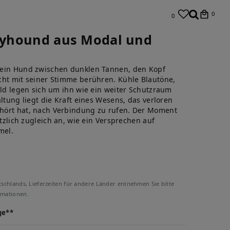
0
0
reyhound aus Modal und
 ein Hund zwischen dunklen Tannen, den Kopf
cht mit seiner Stimme berühren. Kühle Blautöne,
ald legen sich um ihn wie ein weiter Schutzraum
altung liegt die Kraft eines Wesens, das verloren
hört hat, nach Verbindung zu rufen. Der Moment
etzlich zugleich an, wie ein Versprechen auf
mel.
tschlands, Lieferzeiten für andere Länder entnehmen Sie bitte
rmationen.
ge**