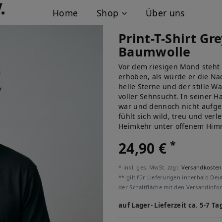
Home
Shop
Über uns
Print-T-Shirt G
Baumwolle
Vor dem riesigen Mond steht
erhoben, als würde er die Na
helle Sterne und der stille W
voller Sehnsucht. In seiner H
war und dennoch nicht aufge
fühlt sich wild, treu und verl
Heimkehr unter offenem Him
*
24,90 €
* inkl. ges. MwSt. zzgl.
Versandkosten
** gilt für Lieferungen innerhalb Deu
der Schaltfläche mit den Versandinfo
auf Lager- Lieferzeit ca. 5-7 Ta