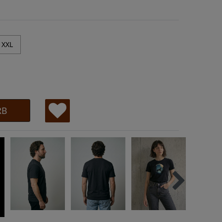
XXL
RB
W
u
ns
ch
lis
te