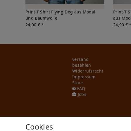
Print-T-Shirt Flying Dog aus Modal
Print-T-
und Baumwolle
aus Mod
24,90 € *
24,90 € 
versand
bezahlen
Widerrufs­recht
Impressum
Store
FAQ
Jobs
Cookies