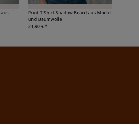
g aus
Print-T-Shirt Shadow Beard aus Modal
und Baumwolle
24,90 € *