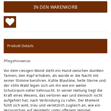
IN DEN WARENKORB
W
u
ns
Produkt Details
ch
Pflegehinweise:
lis
Vor dem riesigen Mond steht ein Hund zwischen dunklen
te
Tannen, den Kopf erhoben, als würde er die Nacht mit
seiner Stimme berühren. Kühle Blautöne, helle Sterne und
der stille Wald legen sich um ihn wie ein weiter
Schutzraum voller Sehnsucht. In seiner Haltung liegt die
Kraft eines Wesens, das verloren war und dennoch nicht
aufgehört hat, nach Verbindung zu rufen. Der Moment
fühlt sich wild, treu und verletzlich zugleich an, wie ein
Versprechen auf Heimkehr unter offenem Himmel.