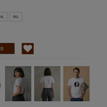
XL
XXL
RB
W
u
ns
ch
lis
te