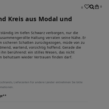
0
0
und Kreis aus Modal und
ollständig im tiefen Schwarz verborgen, nur die
zusammengerollte Haltung verraten seine Nähe. Er
inen sicheren Schatten zurückgezogen, müde von zu
atmend, wartend, vorsichtig hoffend. Gerade die
ihn berührend: ein stilles Wesen, das nicht
n behutsam wieder Vertrauen finden darf.
tschlands, Lieferzeiten für andere Länder entnehmen Sie bitte
rmationen.
ge**