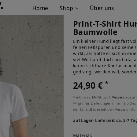
Home
Shop
Über uns
Print-T-Shirt H
Baumwolle
Ein kleiner Hund liegt fast v
feinen Fellspuren und seine 
wirkt, als hätte er sich in e
viel Welt und doch noch da, 
kaum sichtbare Kontur macht 
gedrängt werden will, sonder
*
24,90 €
* inkl. ges. MwSt. zzgl.
Versandkosten
** gilt für Lieferungen innerhalb Deu
der Schaltfläche mit den Versandinfo
auf Lager- Lieferzeit ca. 5-7 Ta
Material: