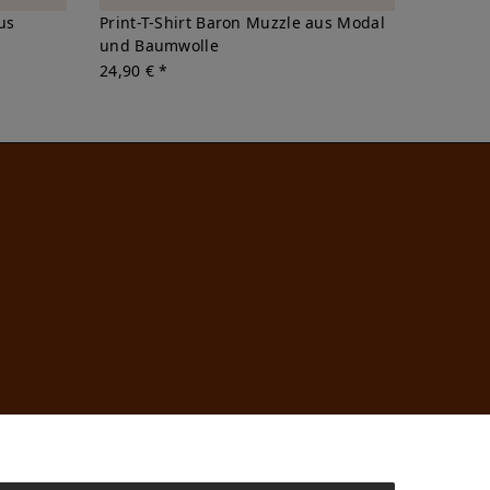
us
Print-T-Shirt Baron Muzzle aus Modal
und Baumwolle
24,90 € *
n