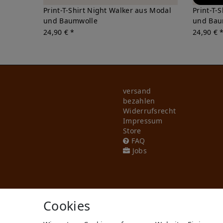
Print-T-Shirt Night Walker aus Modal
Print-T-
und Baumwolle
und Bau
24,90 € *
24,90 € 
versand
bezahlen
Widerrufs­recht
Impressum
Store
FAQ
Jobs
Cookies