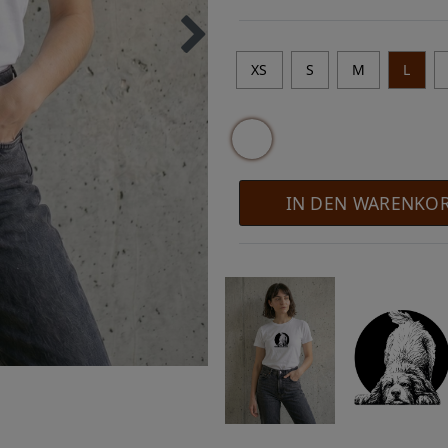
XS
S
M
L
IN DEN WARENKO