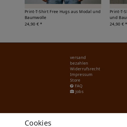
Print-T-Shirt Free Hugs aus Modal und
Print-T-
Baumwolle
und Bau
24,90 € *
24,90 € 
versand
bezahlen
Widerrufs­recht
Impressum
Store
FAQ
Jobs
Cookies