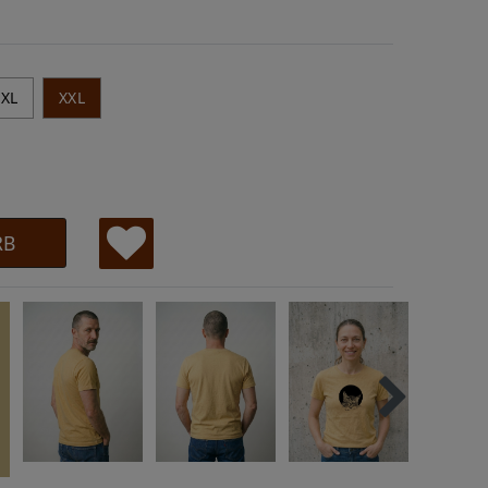
XL
XXL
RB
W
u
ns
ch
lis
te