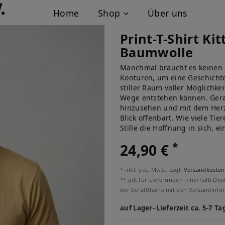
Home
Shop
Über uns
Print-T-Shirt Ki
Baumwolle
Manchmal braucht es keinen s
Konturen, um eine Geschichte 
stiller Raum voller Möglichk
Wege entstehen können. Gera
hinzusehen und mit dem Herz
Blick offenbart. Wie viele Tie
Stille die Hoffnung in sich, 
*
24,90 €
* inkl. ges. MwSt. zzgl.
Versandkosten
** gilt für Lieferungen innerhalb Deu
der Schaltfläche mit den Versandinfo
auf Lager- Lieferzeit ca. 5-7 Ta