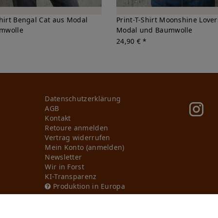
Shirt Bengal Cat aus Modal
Print-T-Shirt Moonshine Lover
mwolle
Modal und Baumwolle
*
24,90 € *
Daten­schutz­erklärung
AGB
Kontakt
Retoure anmelden
Vertrag widerrufen
Mein Konto (anmelden)
Newsletter
Wir in Forst
KI-Transparenz
Produktion in Europa