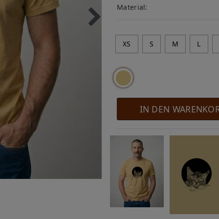
Material:
XS
S
M
L
IN DEN WARENKO