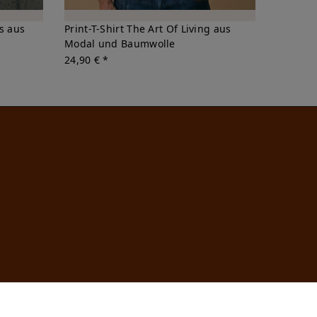
s aus
Print-T-Shirt The Art Of Living aus
Modal und Baumwolle
24,90 € *