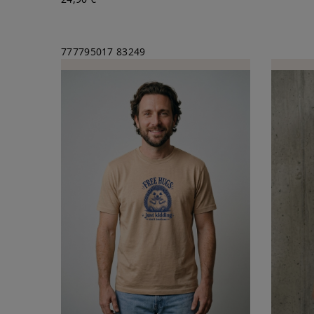
777795017
83249