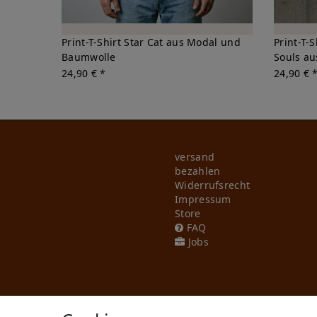
Print-T-Shirt Star Cat aus Modal und
Print-T-
Baumwolle
Souls a
24,90 € *
24,90 € 
versand
bezahlen
Widerrufs­recht
Impressum
Store
FAQ
Jobs