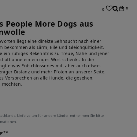
0
0
ess People More Dogs aus
mwolle
Worten liegt eine direkte Sehnsucht nach einer
 bekommen als Lärm, Eile und Gleichgültigkeit.
ie ein ruhiges Bekenntnis zu Treue, Nähe und jener
 oft ohne ein einziges Wort schenkt. In der
ngt etwas Entschlossenes mit, aber auch etwas
niger Distanz und mehr Pfoten an unserer Seite.
les Versprechen an alle Hunde, die gesehen,
n möchten.
tschlands, Lieferzeiten für andere Länder entnehmen Sie bitte
rmationen.
ge**