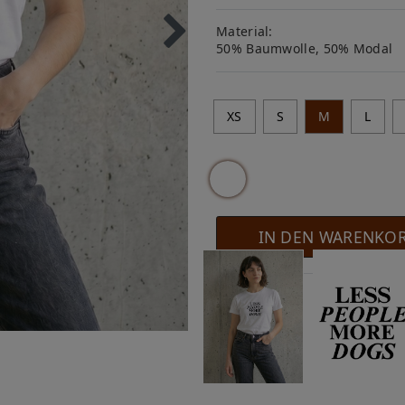
Material:
50% Baumwolle, 50% Modal
XS
S
M
L
IN DEN WARENKO