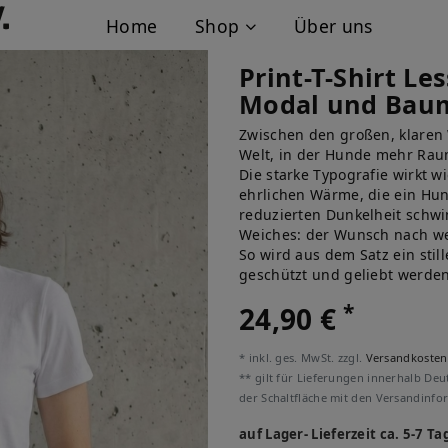
Home
Shop
Über uns
Print-T-Shirt L
Modal und Bau
Zwischen den großen, klaren 
Welt, in der Hunde mehr Raum
Die starke Typografie wirkt w
ehrlichen Wärme, die ein Hund
reduzierten Dunkelheit schwi
Weiches: der Wunsch nach we
So wird aus dem Satz ein stil
geschützt und geliebt werde
*
24,90 €
* inkl. ges. MwSt. zzgl.
Versandkosten
** gilt für Lieferungen innerhalb Deu
der Schaltfläche mit den Versandinfo
auf Lager- Lieferzeit ca. 5-7 Ta