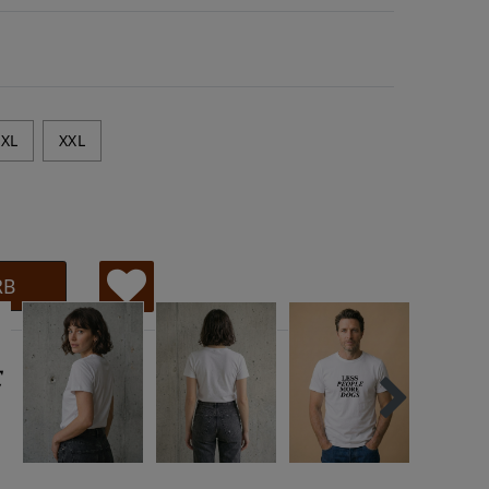
XL
XXL
RB
W
u
ns
ch
lis