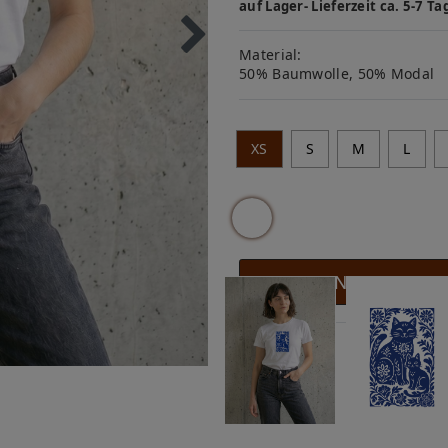
auf Lager- Lieferzeit ca. 5-7 Ta
Material:
50% Baumwolle, 50% Modal
XS
S
M
L
IN DEN WARENKO