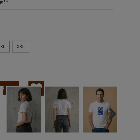
ge**
XL
XXL
RB
W
u
ns
ch