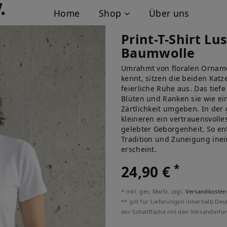
Home
Shop
Über uns
Print-T-Shirt L
Baumwolle
Umrahmt von floralen Orname
kennt, sitzen die beiden Katz
feierliche Ruhe aus. Das tief
Blüten und Ranken sie wie ei
Zärtlichkeit umgeben. In der 
kleineren ein vertrauensvoll
gelebter Geborgenheit. So ent
Tradition und Zuneigung inei
erscheint.
*
24,90 €
* inkl. ges. MwSt. zzgl.
Versandkosten
** gilt für Lieferungen innerhalb Deu
der Schaltfläche mit den Versandinfo