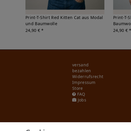
Print-T-Shirt Red Kitten Cat aus Modal
Print-T-
und Baumwolle
Baumwol
24,90 € *
24,90 € 
versand
bezahlen
Widerrufs­recht
Impressum
Store
FAQ
Jobs