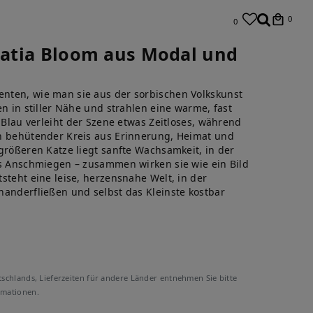
0
0
usatia Bloom aus Modal und
nten, wie man sie aus der sorbischen Volkskunst
en in stiller Nähe und strahlen eine warme, fast
e Blau verleiht der Szene etwas Zeitloses, während
n behütender Kreis aus Erinnerung, Heimat und
größeren Katze liegt sanfte Wachsamkeit, in der
es Anschmiegen – zusammen wirken sie wie ein Bild
steht eine leise, herzensnahe Welt, in der
nanderfließen und selbst das Kleinste kostbar
tschlands, Lieferzeiten für andere Länder entnehmen Sie bitte
rmationen.