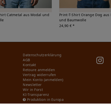
Shirt Catmetal aus Modal und
Print-T-Shirt Orange Dog aus
le
und Baumwolle
*
24,90 € *
Daten­schutz­erklärung
AGB
Kontakt
Retoure anmelden
Vertrag widerrufen
Mein Konto (anmelden)
Newsletter
Wir in Forst
KI-Transparenz
Produktion in Europa