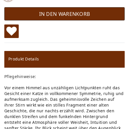
IN DEN WARENKORB
W
u
ns
Produkt Details
ch
Pflegehinweise:
lis
Vor einem Himmel aus unzähligen Lichtpunkten ruht das
te
Gesicht einer Katze in vollkommener Symmetrie, ruhig und
aufmerksam zugleich. Das geheimnisvolle Zeichen auf
ihrer Stirn wirkt wie ein stilles Fragment einer alten
Geschichte, die nur nachts erzählt wird. Zwischen den
dunklen Streifen und dem funkelnden Hintergrund
entsteht eine Atmosphäre voller Weisheit, Intuition und
sanfter Stärke. Ihr Blick scheint weit über den Augenblick