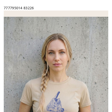
777795014
83226