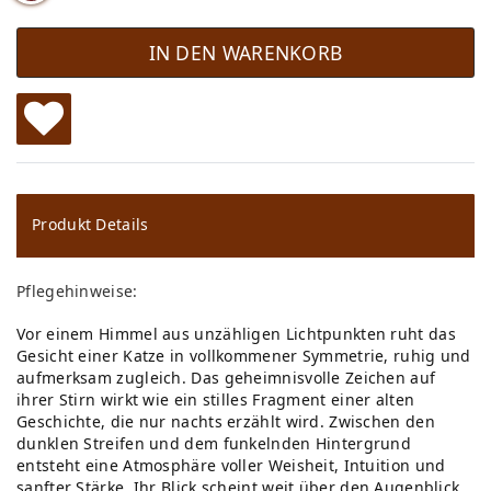
IN DEN WARENKORB
W
u
ns
Produkt Details
ch
Pflegehinweise:
lis
Vor einem Himmel aus unzähligen Lichtpunkten ruht das
te
Gesicht einer Katze in vollkommener Symmetrie, ruhig und
aufmerksam zugleich. Das geheimnisvolle Zeichen auf
ihrer Stirn wirkt wie ein stilles Fragment einer alten
Geschichte, die nur nachts erzählt wird. Zwischen den
dunklen Streifen und dem funkelnden Hintergrund
entsteht eine Atmosphäre voller Weisheit, Intuition und
sanfter Stärke. Ihr Blick scheint weit über den Augenblick