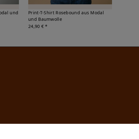
Modal und
Print-T-Shirt Rosebound aus Modal
und Baumwolle
24,90 € *