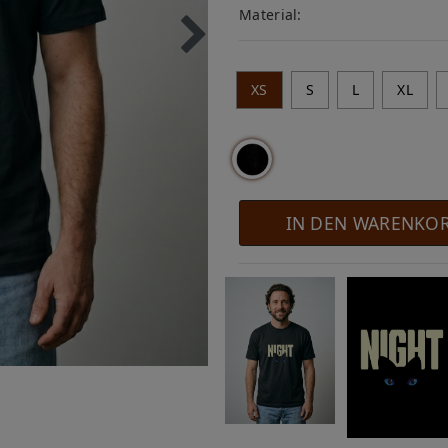
Material:
XS
S
L
XL
IN DEN WARENKO