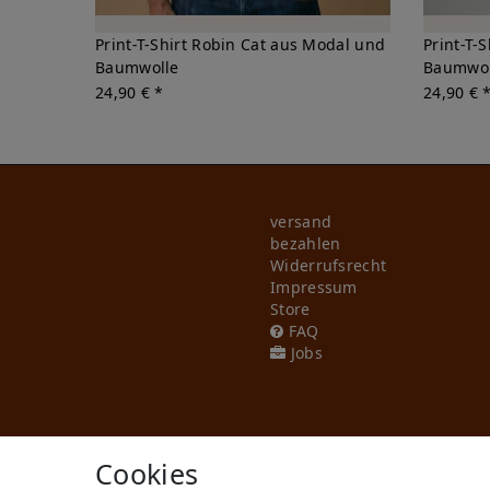
Print-T-Shirt Robin Cat aus Modal und
Print-T-
Baumwolle
Baumwol
24,90 € *
24,90 € 
versand
bezahlen
Widerrufs­recht
Impressum
Store
FAQ
Jobs
Cookies