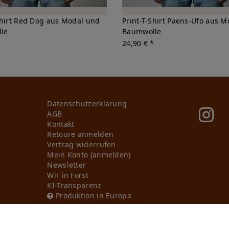
Shirt Red Dog aus Modal und
Print-T-Shirt Paens-Ufo aus 
le
Baumwolle
*
24,90 € *
Daten­schutz­erklärung
AGB
Kontakt
Retoure anmelden
Vertrag widerrufen
Mein Konto (anmelden)
Newsletter
Wir in Forst
KI-Transparenz
Produktion in Europa