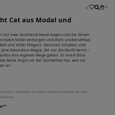
0
0
ight Cat aus Modal und
n nur zwei leuchtend blaue Augen und die feinen
ie Katze bleibt verborgen und doch unübersehbar,
eit und stiller Eleganz. Zwischen Schatten und
h jene besondere Magie, die nur die Nacht kennt –
lautlos ihre eigenen Wege gehen. In ihrem Blick
das keine Angst vor der Dunkelheit hat, weil sie
en ist.
tschlands, Lieferzeiten für andere Länder entnehmen Sie bitte
rmationen.
ge**