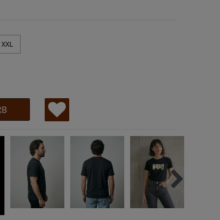
XXL
RB
W
u
ns
ch
lis
te