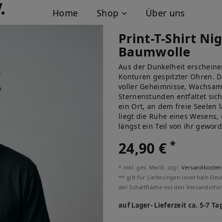
Home
Shop
Über uns
Print-T-Shirt N
Baumwolle
Aus der Dunkelheit erscheine
Konturen gespitzter Ohren. D
voller Geheimnisse, Wachsamk
Sternenstunden entfaltet sic
ein Ort, an dem freie Seelen 
liegt die Ruhe eines Wesens, 
längst ein Teil von ihr geword
*
24,90 €
* inkl. ges. MwSt. zzgl.
Versandkosten
** gilt für Lieferungen innerhalb Deu
der Schaltfläche mit den Versandinfo
auf Lager- Lieferzeit ca. 5-7 Ta