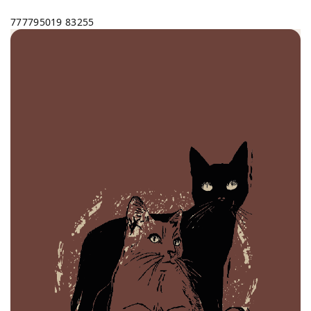
777795019
83255