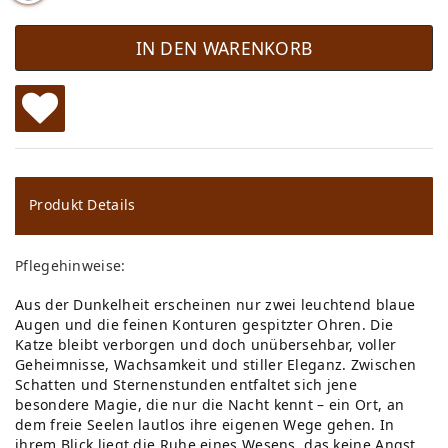
IN DEN WARENKORB
W
u
ns
Produkt Details
ch
Pflegehinweise:
lis
Aus der Dunkelheit erscheinen nur zwei leuchtend blaue
te
Augen und die feinen Konturen gespitzter Ohren. Die
Katze bleibt verborgen und doch unübersehbar, voller
Geheimnisse, Wachsamkeit und stiller Eleganz. Zwischen
Schatten und Sternenstunden entfaltet sich jene
besondere Magie, die nur die Nacht kennt – ein Ort, an
dem freie Seelen lautlos ihre eigenen Wege gehen. In
ihrem Blick liegt die Ruhe eines Wesens, das keine Angst