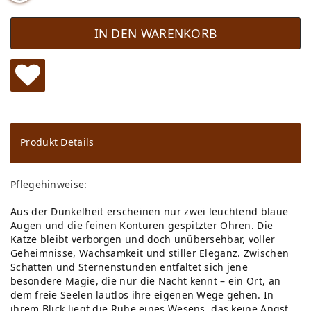
IN DEN WARENKORB
W
u
ns
Produkt Details
ch
Pflegehinweise:
lis
Aus der Dunkelheit erscheinen nur zwei leuchtend blaue
te
Augen und die feinen Konturen gespitzter Ohren. Die
Katze bleibt verborgen und doch unübersehbar, voller
Geheimnisse, Wachsamkeit und stiller Eleganz. Zwischen
Schatten und Sternenstunden entfaltet sich jene
besondere Magie, die nur die Nacht kennt – ein Ort, an
dem freie Seelen lautlos ihre eigenen Wege gehen. In
ihrem Blick liegt die Ruhe eines Wesens, das keine Angst