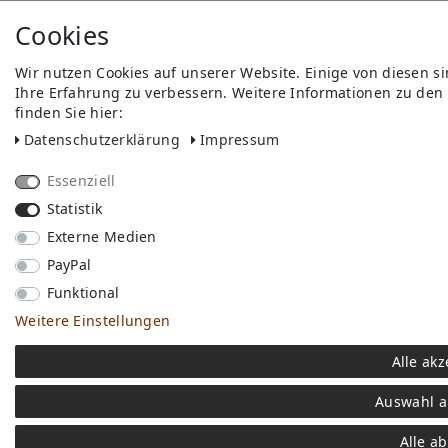
Cookies
Wir nutzen Cookies auf unserer Website. Einige von diesen s
Ihre Erfahrung zu verbessern. Weitere Informationen zu den
finden Sie hier:
Daten­schutz­erklärung
Impressum
Essenziell
Statistik
Externe Medien
PayPal
Funktional
Weitere Einstellungen
Alle akz
Auswahl a
Alle a