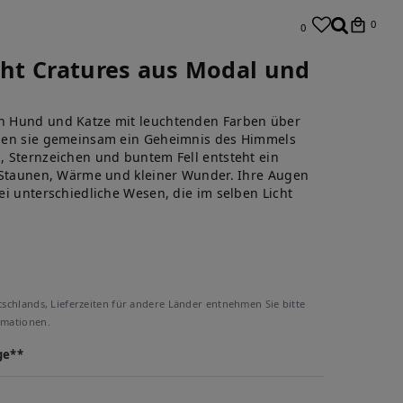
0
0
ight Cratures aus Modal und
n Hund und Katze mit leuchtenden Farben über
den sie gemeinsam ein Geheimnis des Himmels
 Sternzeichen und buntem Fell entsteht ein
 Staunen, Wärme und kleiner Wunder. Ihre Augen
ei unterschiedliche Wesen, die im selben Licht
tschlands, Lieferzeiten für andere Länder entnehmen Sie bitte
rmationen.
ge**