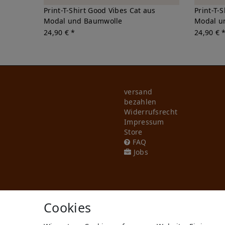
Print-T-Shirt Good Vibes Cat aus
Print-T-
Modal und Baumwolle
Modal u
24,90 € *
24,90 € 
versand
bezahlen
Widerrufs­recht
Impressum
Store
FAQ
Jobs
Cookies