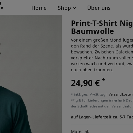
Home
Shop
Über uns
Print-T-Shirt N
Baumwolle
Vor einem großen Mond luge
den Rand der Szene, als wür
bewachen. Zwischen Galaxien,
verspielter Nachtraum voller
wirken wach und vertraut, zw
nach oben träumen.
*
24,90 €
* inkl. ges. MwSt. zzgl.
Versandkosten
** gilt für Lieferungen innerhalb Deu
der Schaltfläche mit den Versandinfo
auf Lager- Lieferzeit ca. 5-7 Ta
Material: