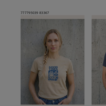
777795039
83367