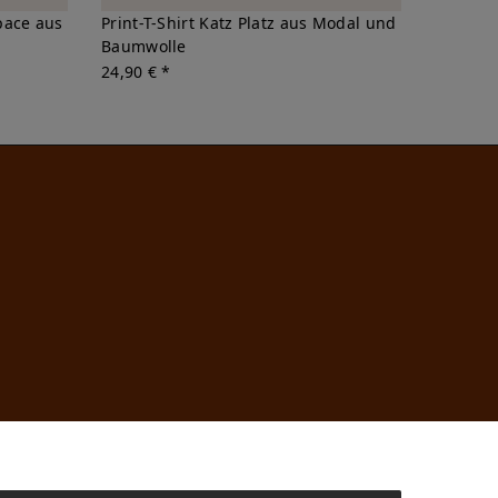
Space aus
Print-T-Shirt Katz Platz aus Modal und
Baumwolle
24,90 € *
n