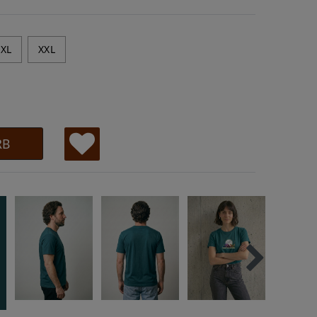
XL
XXL
RB
W
u
ns
ch
lis
te