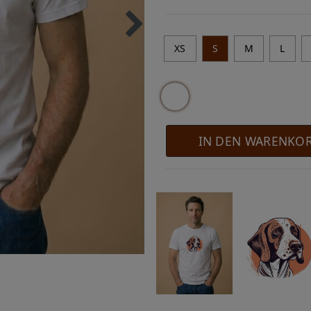
XS
S
M
L
IN DEN WARENKO