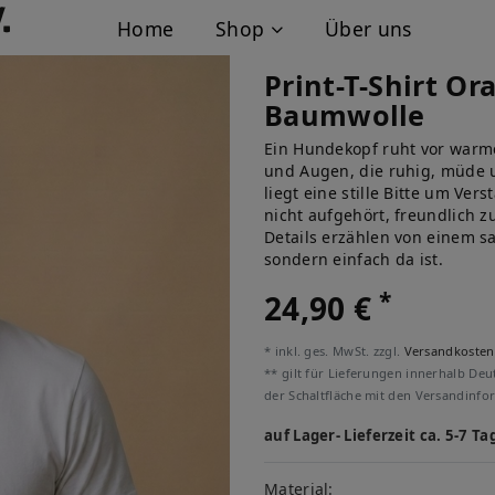
Home
Shop
Über uns
Print-T-Shirt O
Baumwolle
Ein Hundekopf ruht vor warm
und Augen, die ruhig, müde 
liegt eine stille Bitte um Ver
nicht aufgehört, freundlich 
Details erzählen von einem sa
sondern einfach da ist.
*
24,90 €
* inkl. ges. MwSt. zzgl.
Versandkosten
** gilt für Lieferungen innerhalb Deu
der Schaltfläche mit den Versandinfo
auf Lager- Lieferzeit ca. 5-7 Ta
Material: