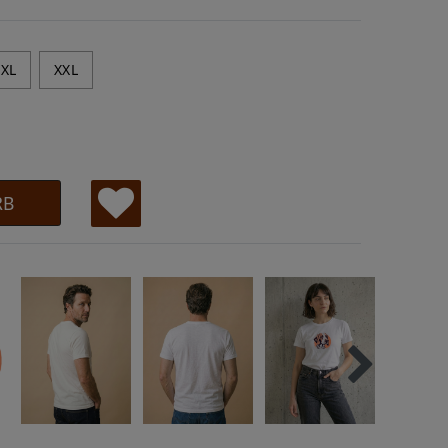
XL
XXL
RB
W
u
ns
ch
lis
te