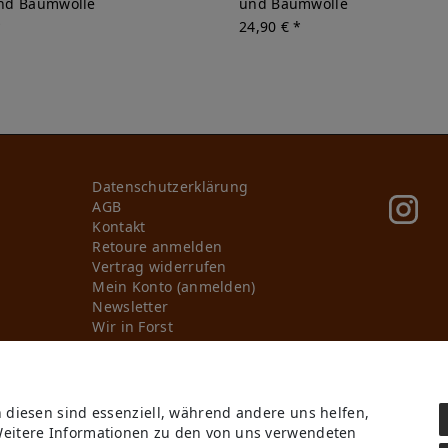
nd Baumwolle
und Baumwolle
*
24,90 € *
Daten­schutz­erklärung
AGB
Kontakt
Retoure anmelden
Vertrag widerrufen
Mein Konto (anmelden)
Newsletter
Wir in Forst
KI-Transparenz
Produktion in Europa
n diesen sind essenziell, während andere uns helfen,
Weitere Informationen zu den von uns verwendeten