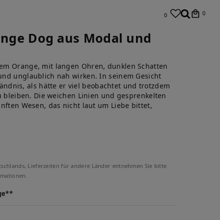
0
0
range Dog aus Modal und
em Orange, mit langen Ohren, dunklen Schatten
und unglaublich nah wirken. In seinem Gesicht
ständnis, als hätte er viel beobachtet und trotzdem
zu bleiben. Die weichen Linien und gesprenkelten
nften Wesen, das nicht laut um Liebe bittet,
tschlands, Lieferzeiten für andere Länder entnehmen Sie bitte
rmationen.
ge**