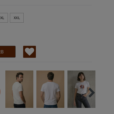
XL
XXL
RB
W
u
ns
ch
lis
te