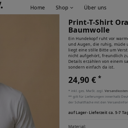
Home
Shop
Über uns
Print-T-Shirt O
Baumwolle
Ein Hundekopf ruht vor warm
und Augen, die ruhig, müde 
liegt eine stille Bitte um Ver
nicht aufgehört, freundlich 
Details erzählen von einem sa
sondern einfach da ist.
*
24,90 €
* inkl. ges. MwSt. zzgl.
Versandkosten
** gilt für Lieferungen innerhalb Deu
der Schaltfläche mit den Versandinfo
auf Lager- Lieferzeit ca. 5-7 Ta
Material: