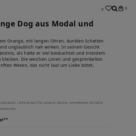
0
0
range Dog aus Modal und
em Orange, mit langen Ohren, dunklen Schatten
und unglaublich nah wirken. In seinem Gesicht
ständnis, als hätte er viel beobachtet und trotzdem
zu bleiben. Die weichen Linien und gesprenkelten
nften Wesen, das nicht laut um Liebe bittet,
tschlands, Lieferzeiten für andere Länder entnehmen Sie bitte
rmationen.
ge**