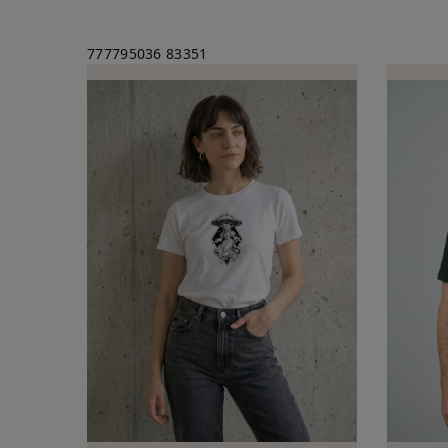
777795036
83351