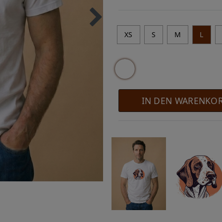
XS
S
M
L
IN DEN WARENKO