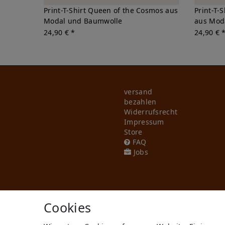
Print-T-Shirt Queen of the Cosmos aus
Print-T-
Modal und Baumwolle
aus Mod
24,90 € *
24,90 € 
versand
bezahlen
Widerrufs­recht
Impressum
Store
FAQ
Jobs
Cookies