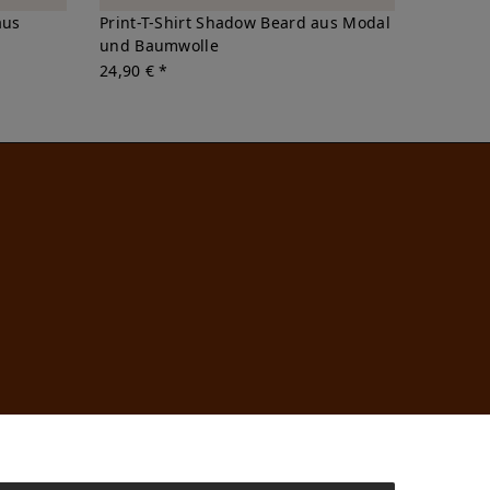
aus
Print-T-Shirt Shadow Beard aus Modal
und Baumwolle
24,90 € *
n