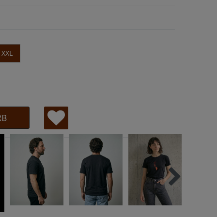
XXL
RB
W
u
ns
ch
lis