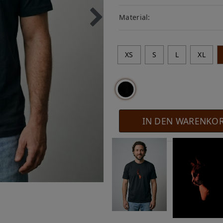
Material:
XS
S
L
XL
IN DEN WARENKO