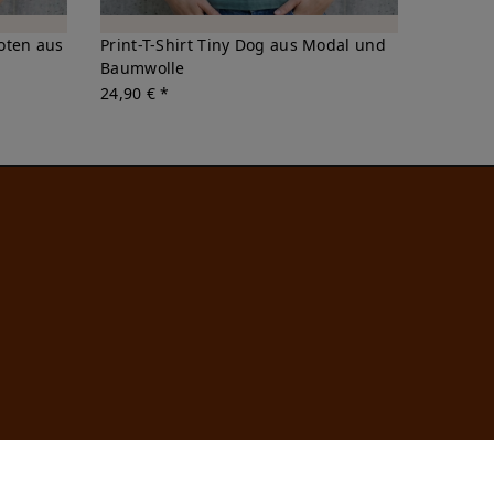
foten aus
Print-T-Shirt Tiny Dog aus Modal und
Baumwolle
24,90 € *