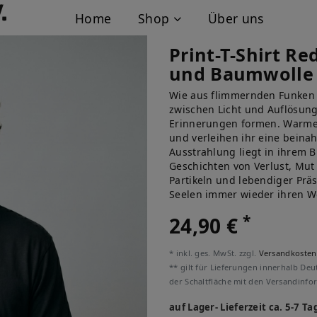
Home
Shop
Über uns
Print-T-Shirt Re
und Baumwolle
Wie aus flimmernden Funken g
zwischen Licht und Auflösung
Erinnerungen formen. Warme 
und verleihen ihr eine beinah
Ausstrahlung liegt in ihrem B
Geschichten von Verlust, Mut
Partikeln und lebendiger Präs
Seelen immer wieder ihren We
*
24,90 €
* inkl. ges. MwSt. zzgl.
Versandkosten
** gilt für Lieferungen innerhalb Deu
der Schaltfläche mit den Versandinfo
auf Lager- Lieferzeit ca. 5-7 Ta