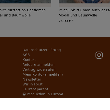
Shirt Purrfection Gentlemen
Print-T-Shirt Chaos auf vier P
al und Baumwolle
Modal und Baumwolle
*
24,90 € *
Daten­schutz­erklärung
AGB
Kontakt
Retoure anmelden
Vertrag widerrufen
Mein Konto (anmelden)
Newsletter
Wir in Forst
KI-Transparenz
Produktion in Europa