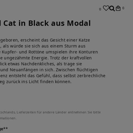
0
0
d Cat in Black aus Modal
eboren, erscheint das Gesicht einer Katze
, als würde sie sich aus einem Sturm aus
Kupfer- und Rottöne umspielen ihre Konturen
e ungezähmte Energie. Trotz der kraftvollen
lick etwas Nachdenkliches, als trage sie
 und Neuanfängen in sich. Zwischen flüchtigen
enz entsteht das Gefühl, dass selbst zerbrechliche
g zurück ins Licht finden können.
tschlands, Lieferzeiten für andere Länder entnehmen Sie bitte
rmationen.
ge**