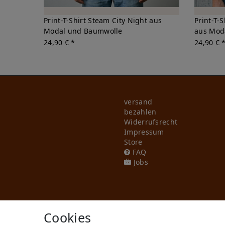
Print-T-Shirt Steam City Night aus
Print-T-
Modal und Baumwolle
aus Mod
24,90 € *
24,90 € 
versand
bezahlen
Widerrufs­recht
Impressum
Store
FAQ
Jobs
Cookies