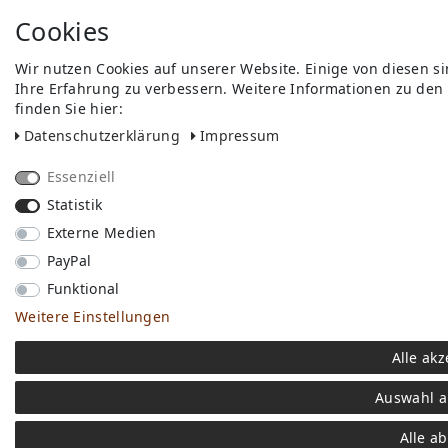
Cookies
Wir nutzen Cookies auf unserer Website. Einige von diesen s
Ihre Erfahrung zu verbessern. Weitere Informationen zu den
finden Sie hier:
Daten­schutz­erklärung
Impressum
Essenziell
Statistik
Externe Medien
PayPal
Funktional
Weitere Einstellungen
Alle akz
Auswahl a
Alle a