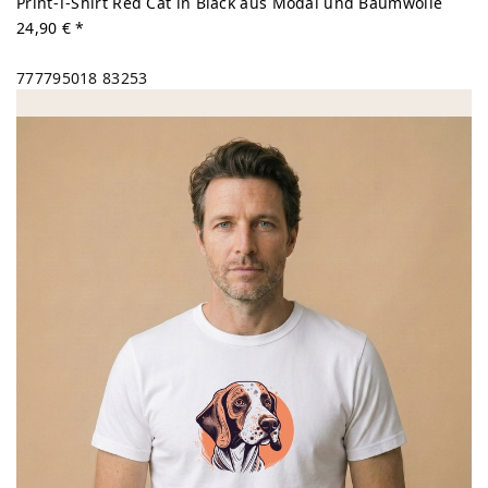
Print-T-Shirt Red Cat in Black aus Modal und Baumwolle
24,90 € *
777795018
83253