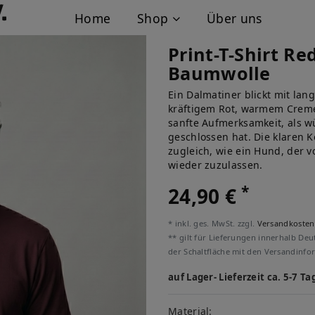
Home
Shop
Über uns
Print-T-Shirt R
Baumwolle
Ein Dalmatiner blickt mit lan
kräftigem Rot, warmem Creme 
sanfte Aufmerksamkeit, als w
geschlossen hat. Die klaren 
zugleich, wie ein Hund, der v
wieder zuzulassen.
*
24,90 €
* inkl. ges. MwSt. zzgl.
Versandkosten
** gilt für Lieferungen innerhalb Deu
der Schaltfläche mit den Versandinfo
auf Lager- Lieferzeit ca. 5-7 Ta
Material: