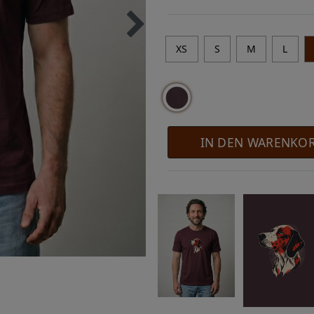
XS
S
M
L
IN DEN WARENKO