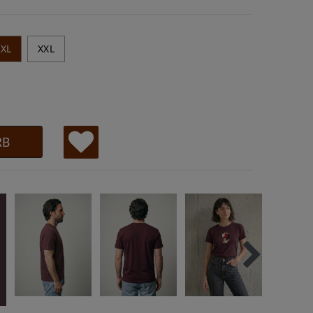
XL
XXL
RB
W
u
ns
ch
lis
te