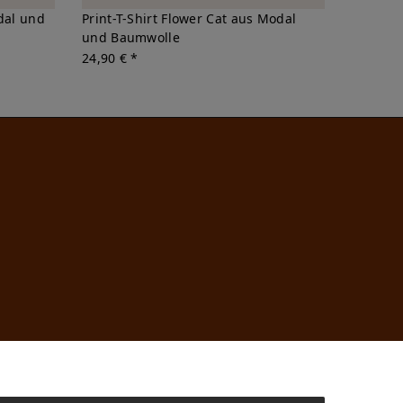
dal und
Print-T-Shirt Flower Cat aus Modal
und Baumwolle
24,90 € *
n