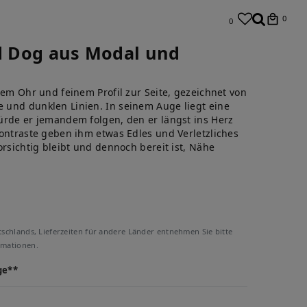
0
0
ed Dog aus Modal und
gem Ohr und feinem Profil zur Seite, gezeichnet von
und dunklen Linien. In seinem Auge liegt eine
ürde er jemandem folgen, den er längst ins Herz
Kontraste geben ihm etwas Edles und Verletzliches
orsichtig bleibt und dennoch bereit ist, Nähe
tschlands, Lieferzeiten für andere Länder entnehmen Sie bitte
rmationen.
ge**