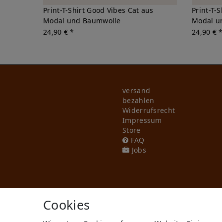
Print-T-Shirt Good Vibes Cat aus
Print-T-
Modal und Baumwolle
Modal u
24,90 € *
24,90 € 
versand
bezahlen
Widerrufs­recht
Impressum
Store
FAQ
Jobs
Cookies