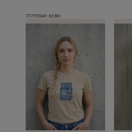
777795041
83381