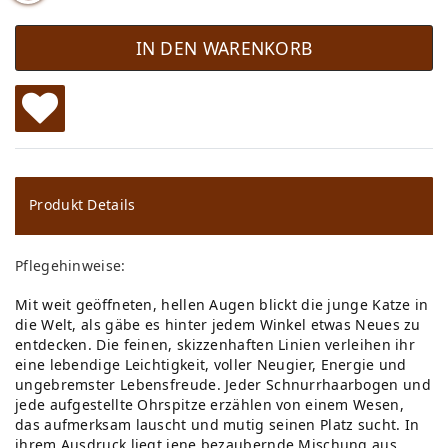
IN DEN WARENKORB
W
u
ns
Produkt Details
ch
Pflegehinweise:
lis
Mit weit geöffneten, hellen Augen blickt die junge Katze in
te
die Welt, als gäbe es hinter jedem Winkel etwas Neues zu
entdecken. Die feinen, skizzenhaften Linien verleihen ihr
eine lebendige Leichtigkeit, voller Neugier, Energie und
ungebremster Lebensfreude. Jeder Schnurrhaarbogen und
jede aufgestellte Ohrspitze erzählen von einem Wesen,
das aufmerksam lauscht und mutig seinen Platz sucht. In
ihrem Ausdruck liegt jene bezaubernde Mischung aus