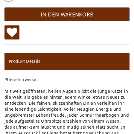
IN DEN WARENKORB
W
u
ns
Produkt Details
ch
Pflegehinweise:
lis
Mit weit geöffneten, hellen Augen blickt die junge Katze in
te
die Welt, als gäbe es hinter jedem Winkel etwas Neues zu
entdecken. Die feinen, skizzenhaften Linien verleihen ihr
eine lebendige Leichtigkeit, voller Neugier, Energie und
ungebremster Lebensfreude. Jeder Schnurrhaarbogen und
jede aufgestellte Ohrspitze erzählen von einem Wesen,
das aufmerksam lauscht und mutig seinen Platz sucht. In
ihrem Ausdruck liegt jene bezaubernde Mischung aus