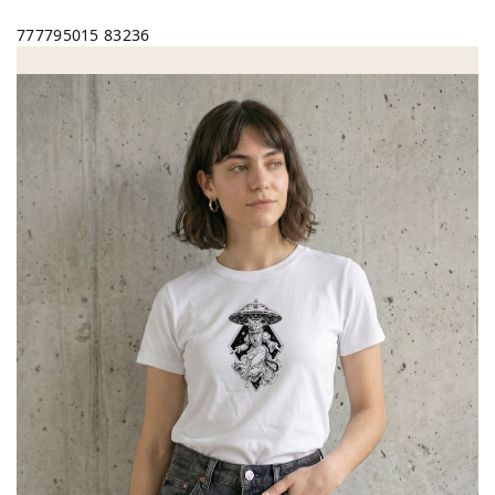
777795015
83236