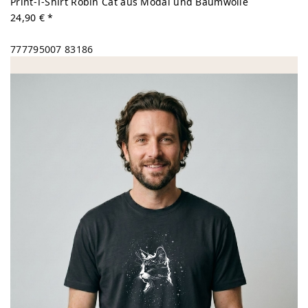
Print-T-Shirt Robin Cat aus Modal und Baumwolle
24,90 € *
777795007
83186