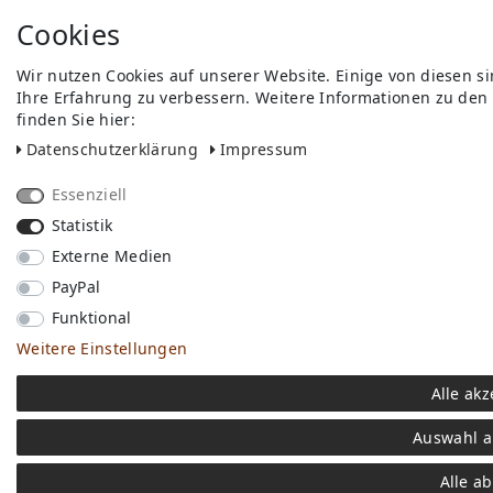
Cookies
Wir nutzen Cookies auf unserer Website. Einige von diesen s
Ihre Erfahrung zu verbessern. Weitere Informationen zu den
finden Sie hier:
Daten­schutz­erklärung
Impressum
Essenziell
Statistik
Externe Medien
PayPal
Funktional
Weitere Einstellungen
Alle akz
Auswahl a
Alle a