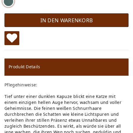
IN DEN WARENKORB
W
u
ns
Produkt Details
ch
Pflegehinweise:
lis
Tief unter einer dunklen Kapuze blickt eine Katze mit
te
einem einzigen hellen Auge hervor, wachsam und voller
Geheimnisse. Die feinen weißen Schnurrhaare
durchbrechen die Schatten wie kleine Lichtspuren und
verleihen ihrer stillen Präsenz etwas Unnahbares und
zugleich Beschützendes. Es wirkt, als würde sie über all
jene wachen, die ihren Weg noch suchen, geduldig und