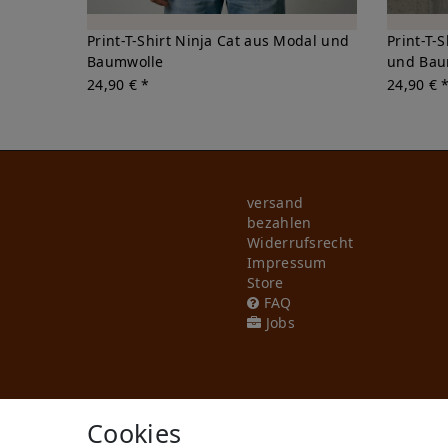
Print-T-Shirt Ninja Cat aus Modal und
Print-T-
Baumwolle
und Bau
24,90 € *
24,90 € 
versand
bezahlen
Widerrufs­recht
Impressum
Store
FAQ
Jobs
Cookies