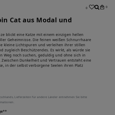
0
0
obin Cat aus Modal und
ze blickt eine Katze mit einem einzigen hellen
ller Geheimnisse. Die feinen weißen Schnurrhaare
 kleine Lichtspuren und verleihen ihrer stillen
 zugleich Beschützendes. Es wirkt, als würde sie
ren Weg noch suchen, geduldig und ohne sich in
 Zwischen Dunkelheit und Vertrauen entsteht eine
ke, in der selbst verborgene Seelen ihren Platz
tschlands, Lieferzeiten für andere Länder entnehmen Sie bitte
rmationen.
ge**