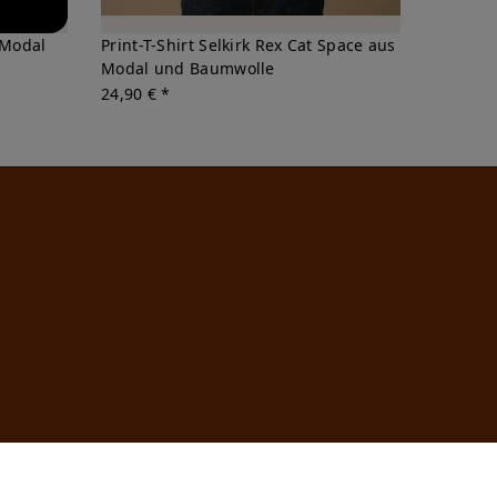
 Modal
Print-T-Shirt Selkirk Rex Cat Space aus
Modal und Baumwolle
24,90 € *