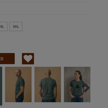
XL
XXL
RB
W
u
ns
ch
lis