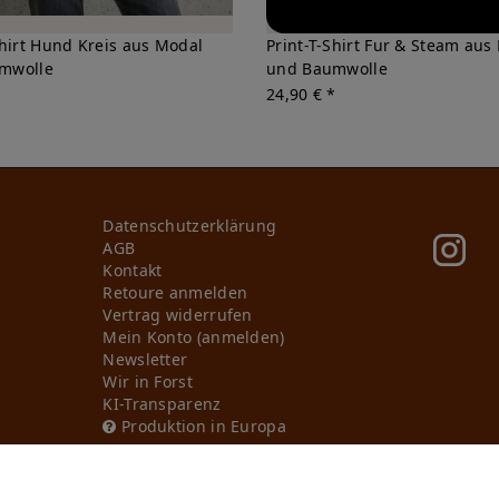
Shirt Hund Kreis aus Modal
Print-T-Shirt Fur & Steam aus
mwolle
und Baumwolle
*
24,90 € *
Daten­schutz­erklärung
AGB
Kontakt
Retoure anmelden
Vertrag widerrufen
Mein Konto (anmelden)
Newsletter
Wir in Forst
KI-Transparenz
Produktion in Europa