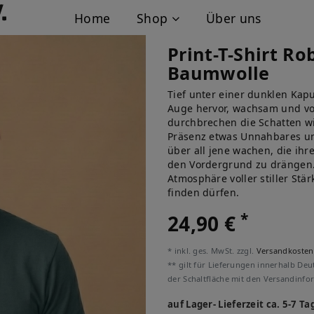
Home
Shop
Über uns
Print-T-Shirt R
Baumwolle
Tief unter einer dunklen Kapu
Auge hervor, wachsam und vo
durchbrechen die Schatten wie
Präsenz etwas Unnahbares und
über all jene wachen, die ih
den Vordergrund zu drängen.
Atmosphäre voller stiller Stär
finden dürfen.
*
24,90 €
* inkl. ges. MwSt. zzgl.
Versandkosten
** gilt für Lieferungen innerhalb Deu
der Schaltfläche mit den Versandinfo
auf Lager- Lieferzeit ca. 5-7 Ta