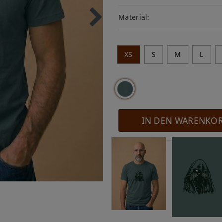
Material:
XS
S
M
L
IN DEN WARENKO