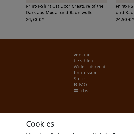
Print-T-Shirt Cat Door Creature of the
Print-T-
Dark aus Modal und Baumwolle
und Bau
24,90 € *
24,90 € 
versand
bezahlen
Widerrufs­recht
Impressum
Store
FAQ
Jobs
Cookies