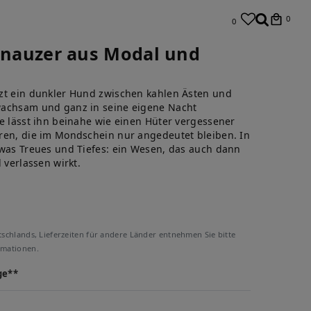
0
0
chnauzer aus Modal und
zt ein dunkler Hund zwischen kahlen Ästen und
wachsam und ganz in seine eigene Nacht
te lässt ihn beinahe wie einen Hüter vergessener
ren, die im Mondschein nur angedeutet bleiben. In
twas Treues und Tiefes: ein Wesen, das auch dann
 verlassen wirkt.
tschlands, Lieferzeiten für andere Länder entnehmen Sie bitte
rmationen.
ge**