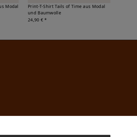
aus Modal
Print-T-Shirt Tails of Time aus Modal
und Baumwolle
24,90 € *
n