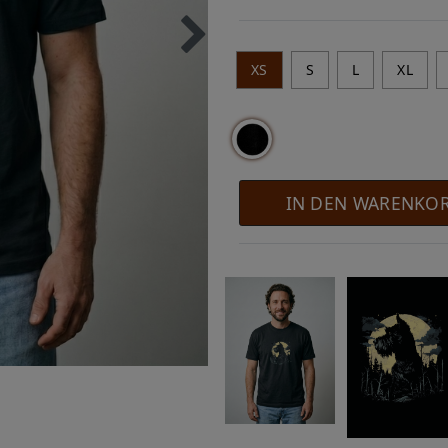
XS
S
L
XL
IN DEN WARENKO