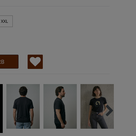
XXL
RB
W
u
ns
ch
lis
te