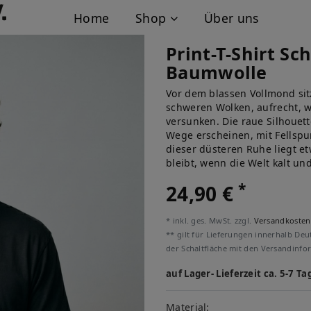
Home
Shop
Über uns
Print-T-Shirt S
Baumwolle
Vor dem blassen Vollmond sit
schweren Wolken, aufrecht, 
versunken. Die raue Silhouet
Wege erscheinen, mit Fellspu
dieser düsteren Ruhe liegt e
bleibt, wenn die Welt kalt und
*
24,90 €
* inkl. ges. MwSt. zzgl.
Versandkosten
** gilt für Lieferungen innerhalb Deu
der Schaltfläche mit den Versandinfo
auf Lager- Lieferzeit ca. 5-7 Ta
Material: