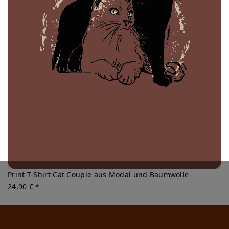
Print-T-Shirt Cat Couple aus Modal und Baumwolle
24,90 € *