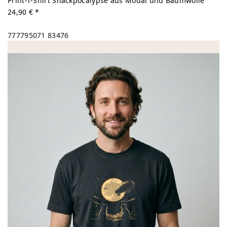
Print-T-Shirt Snackpocalypse aus Modal und Baumwolle
24,90 € *
777795071
83476