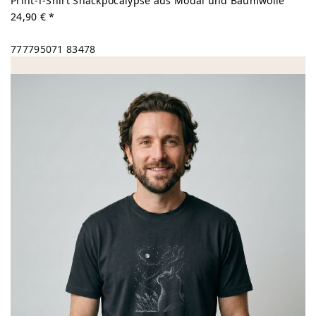
Print-T-Shirt Snackpocalypse aus Modal und Baumwolle
24,90 € *
777795071
83478