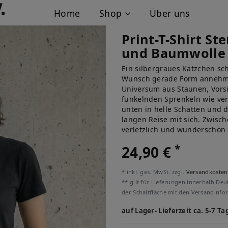
Home
Shop
Über uns
Print-T-Shirt S
und Baumwolle
Ein silbergraues Kätzchen sc
Wunsch gerade Form annehme
Universum aus Staunen, Vors
funkelnden Sprenkeln wie verl
unten in helle Schatten und d
langen Reise mit sich. Zwisch
verletzlich und wunderschön 
*
24,90 €
* inkl. ges. MwSt. zzgl.
Versandkosten
** gilt für Lieferungen innerhalb Deu
der Schaltfläche mit den Versandinfo
auf Lager- Lieferzeit ca. 5-7 Ta