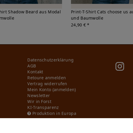
Shirt Shadow Beard aus Modal
Print-T-Shirt Cats choose us 
mwolle
und Baumwolle
*
24,90 € *
Daten­schutz­erklärung
AGB
Kontakt
Retoure anmelden
Vertrag widerrufen
Mein Konto (anmelden)
Newsletter
Wir in Forst
KI-Transparenz
Produktion in Europa