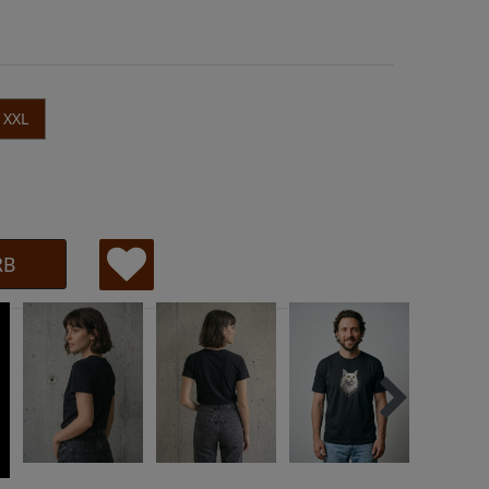
XXL
RB
W
u
ns
ch
lis