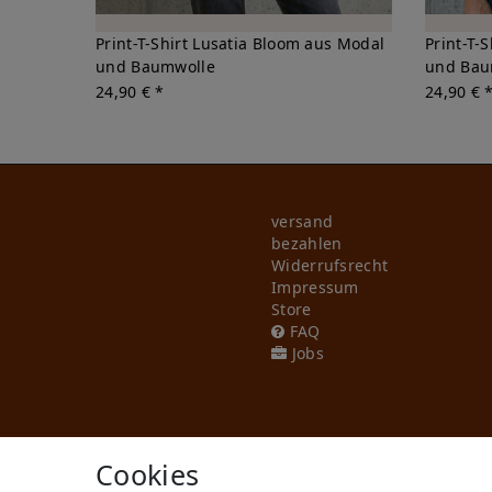
Print-T-Shirt Lusatia Bloom aus Modal
Print-T-
und Baumwolle
und Bau
24,90 € *
24,90 € 
versand
bezahlen
Widerrufs­recht
Impressum
Store
FAQ
Jobs
Cookies