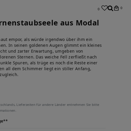
0
0
ternenstaubseele aus Modal
haut empor, als würde irgendwo über ihm ein
n. In seinen goldenen Augen glimmt ein kleines
icht und zarter Erwartung, umgeben von
orenen Sternen. Das weiche Fell zerfließt nach
unkle Spuren, als trüge es noch die Reste einer
en all dem Schimmer liegt ein stiller Anfang,
zugleich.
tschlands, Lieferzeiten für andere Länder entnehmen Sie bitte
rmationen.
ge**