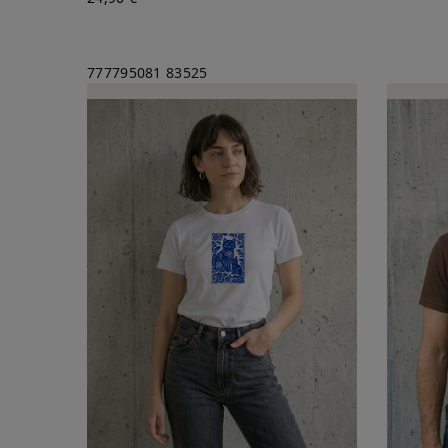
777795081
83525