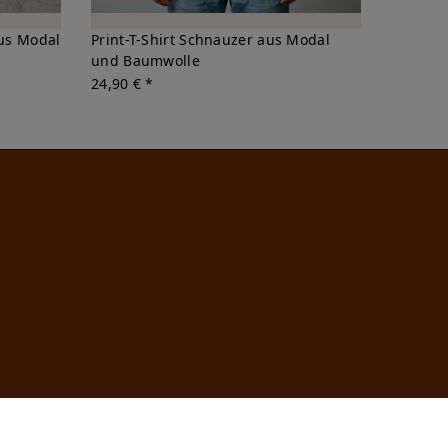
aus Modal
Print-T-Shirt Schnauzer aus Modal
und Baumwolle
24,90 € *