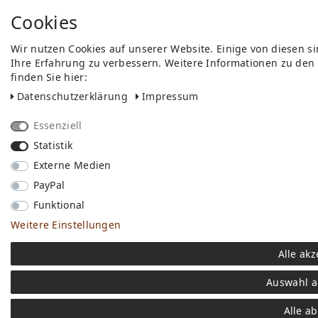
Cookies
Wir nutzen Cookies auf unserer Website. Einige von diesen s
Ihre Erfahrung zu verbessern. Weitere Informationen zu den
finden Sie hier:
Daten­schutz­erklärung
Impressum
Essenziell
Statistik
Externe Medien
PayPal
Funktional
Weitere Einstellungen
Alle akz
Auswahl a
Alle a