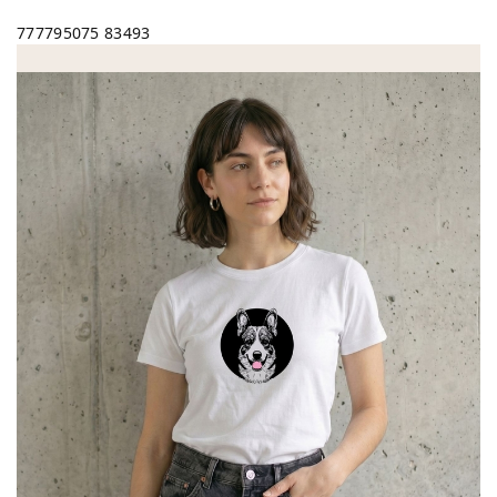
777795075
83493