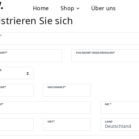
Home
Shop
Über uns
strieren Sie sich
L*
ren
ORT*
PASSWORT WIEDERHOLEN*
E
AME*
NACHNAME*
E*
NR.*
ORT*
LAND