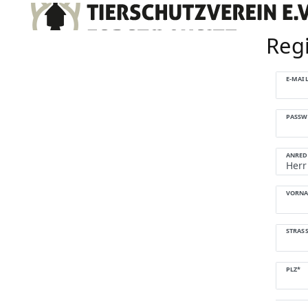
Regi
Honig
E-MAI
registrie
PASSW
ANRED
VORN
STRASS
PLZ*