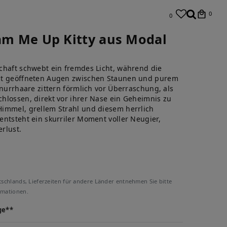
0
0
eam Me Up Kitty aus Modal
chaft schwebt ein fremdes Licht, während die
it geöffneten Augen zwischen Staunen und purem
hnurrhaare zittern förmlich vor Überraschung, als
hlossen, direkt vor ihrer Nase ein Geheimnis zu
immel, grellem Strahl und diesem herrlich
ntsteht ein skurriler Moment voller Neugier,
rlust.
tschlands, Lieferzeiten für andere Länder entnehmen Sie bitte
rmationen.
ge**