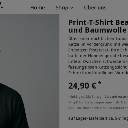
Home
Shop
Über uns
Print-T-Shirt B
und Baumwolle
Über einer nächtlichen Lands
Katze im Vordergrund mit we
Entsetzen feststeckt. Ihre Sc
hätte der Himmel gerade besc
lüften. Zwischen schwarzem H
fassungslosen Katzengesicht e
Schreck und kindlicher Wunde
*
24,90 €
* inkl. ges. MwSt. zzgl.
Versandkosten
** gilt für Lieferungen innerhalb Deu
der Schaltfläche mit den Versandinfo
auf Lager- Lieferzeit ca. 5-7 Ta