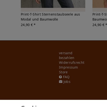
Print-T-Shirt Sternenstaubseele aus
Print-T-
Modal und Baumwolle
Baumwol
24,90 € *
24,90 € 
versand
bezahlen
Widerrufs­recht
Impressum
Store
FAQ
Jobs