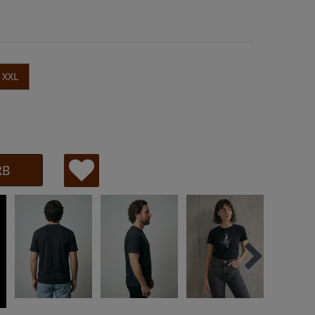
XXL
RB
W
u
ns
ch
lis