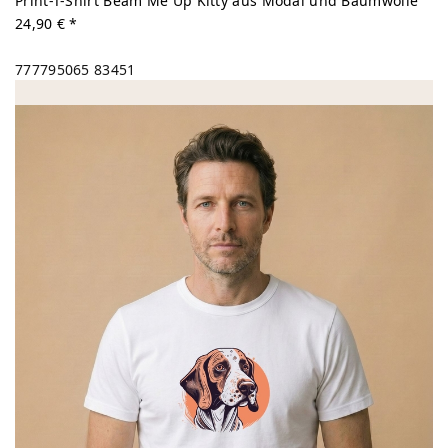
Print-T-Shirt Beam Me Up Kitty aus Modal und Baumwolle
24,90 € *
777795065
83451