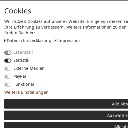
Cookies
Wir nutzen Cookies auf unserer Website. Einige von diesen s
Ihre Erfahrung zu verbessern. Weitere Informationen zu den
finden Sie hier:
Daten­schutz­erklärung
Impressum
Essenziell
Statistik
Externe Medien
PayPal
Funktional
Weitere Einstellungen
Alle akz
Auswahl a
Alle a