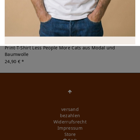
Print-T-Shirt Less People More Cats aus Modal und
Baumwolle
24,90 € *
versand
bezahlen
Widerrufs­recht
Impressum
Store