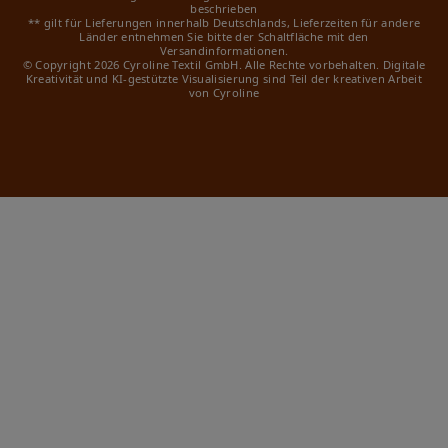
beschrieben
** gilt für Lieferungen innerhalb Deutschlands, Lieferzeiten für andere
Länder entnehmen Sie bitte der Schaltfläche mit den
Versandinformationen.
© Copyright 2026 Cyroline Textil GmbH. Alle Rechte vorbehalten.
Digitale
Kreativität und KI-gestützte Visualisierung sind Teil der kreativen Arbeit
von Cyroline