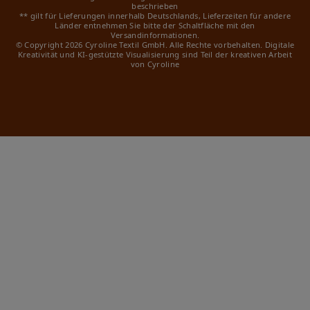
beschrieben
** gilt für Lieferungen innerhalb Deutschlands, Lieferzeiten für andere
Länder entnehmen Sie bitte der Schaltfläche mit den
Versandinformationen.
© Copyright 2026 Cyroline Textil GmbH. Alle Rechte vorbehalten.
Digitale
Kreativität und KI-gestützte Visualisierung sind Teil der kreativen Arbeit
von Cyroline