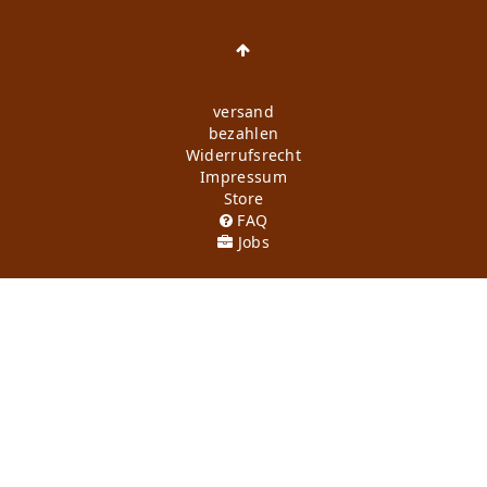
versand
bezahlen
Widerrufs­recht
Impressum
Store
FAQ
Jobs
Daten­schutz­erklärung
AGB
Kontakt
Retoure anmelden
Vertrag widerrufen
Mein Konto (anmelden)
Newsletter
Wir in Forst
KI-Transparenz
Produktion in Europa